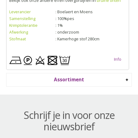
Bekijk ook onze andere effen overgordijnen in
bruine tinten
Leverancier
: Boelaert en Moens
Samenstelling
: 100%pes
Krimptolerantie
: 1%
Afwerking
: onderzoom
Stofmaat
: Kamerhoge stof 280cm
Info
Assortiment
Schrijf je in voor onze
nieuwsbrief