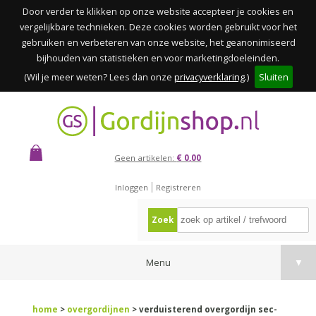
Door verder te klikken op onze website accepteer je cookies en
vergelijkbare technieken. Deze cookies worden gebruikt voor het
gebruiken en verbeteren van onze website, het geanonimiseerd
bijhouden van statistieken en voor marketingdoeleinden.
(Wil je meer weten? Lees dan onze
privacyverklaring
.)
Sluiten
Geen artikelen:
€ 0,00
Inloggen
Registreren
Zoek
Menu
▼
home
>
overgordijnen
> verduisterend overgordijn sec-