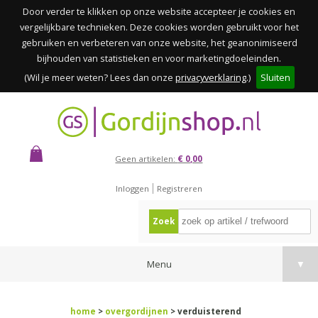
Door verder te klikken op onze website accepteer je cookies en
vergelijkbare technieken. Deze cookies worden gebruikt voor het
gebruiken en verbeteren van onze website, het geanonimiseerd
bijhouden van statistieken en voor marketingdoeleinden.
(Wil je meer weten? Lees dan onze
privacyverklaring
.)
Sluiten
Geen artikelen:
€ 0,00
Inloggen
Registreren
Zoek
Menu
▼
home
>
overgordijnen
> verduisterend