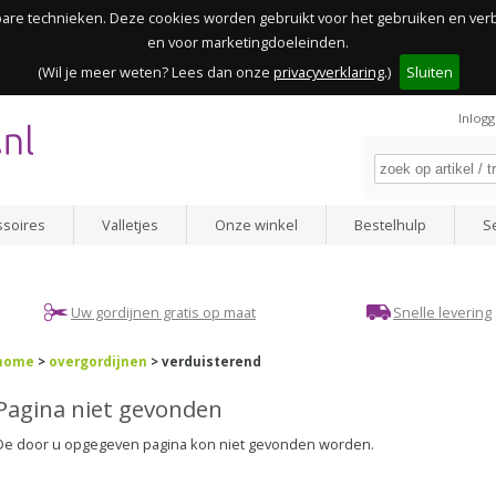
kbare technieken. Deze cookies worden gebruikt voor het gebruiken en ve
en voor marketingdoeleinden.
(Wil je meer weten? Lees dan onze
privacyverklaring
.)
Sluiten
Inlog
ssoires
Valletjes
Onze winkel
Bestelhulp
S
Uw gordijnen gratis op maat
Snelle levering
home
>
overgordijnen
> verduisterend
Pagina niet gevonden
De door u opgegeven pagina kon niet gevonden worden.