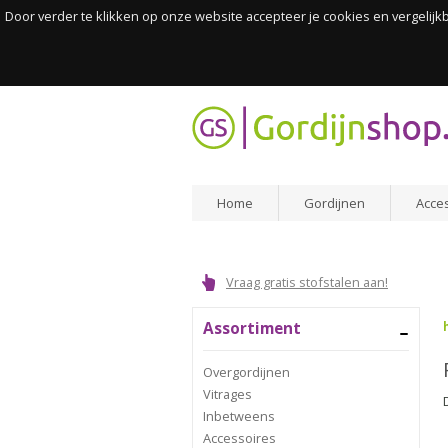
Door verder te klikken op onze website accepteer je cookies en vergelij
Home
Gordijnen
Acce
Vraag gratis stofstalen aan!
Assortiment
Overgordijnen
Vitrages
Inbetweens
Accessoires