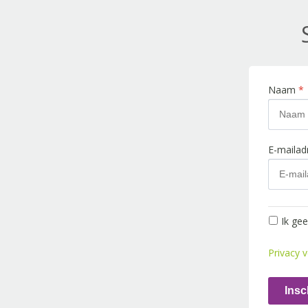
Naam
*
E-maila
Ik ge
Privacy v
Insc