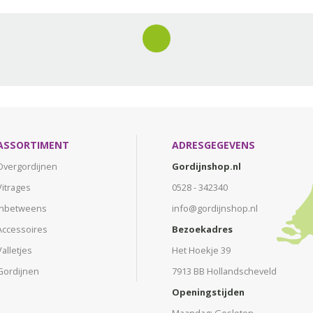
ASSORTIMENT
ADRESGEGEVENS
Overgordijnen
Gordijnshop.nl
Vitrages
0528 - 342340
Inbetweens
info@gordijnshop.nl
Accessoires
Bezoekadres
Valletjes
Het Hoekje 39
Gordijnen
7913 BB Hollandscheveld
Openingstijden