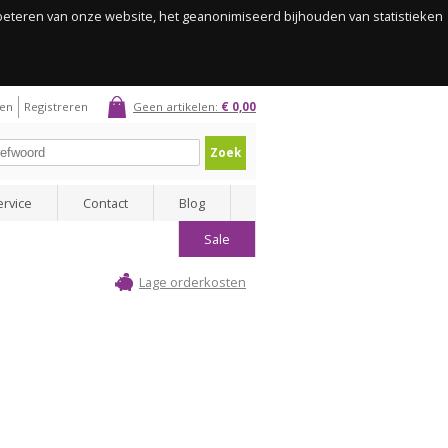
rbeteren van onze website, het geanonimiseerd bijhouden van statistieken
gen
Registreren
Geen artikelen:
€ 0,00
Zoek
ervice
Contact
Blog
Sale
Lage orderkosten