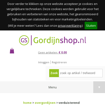
Door verder te klikken op onze website accepteer je cookies en
vergelijkbare technieken. Deze cookies worden gebruikt voor het
gebruiken en verbeteren van onze website, het geanonimiseerd
bijhouden van statistieken en voor marketingdoeleinden.
(Wil je meer weten? Lees dan onze
privacyverklaring
.)
Sluiten
Geen artikelen:
€ 0,00
Inloggen
Registreren
Zoek
Menu
▼
home
>
overgordijnen
> verduisterend