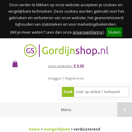
Door verder te klikken op onze website accepteer je cookies en
vergelijkbare technieken. Deze cookies worden gebruikt voor het
gebruiken en verbeteren van onze website, het geanonimiseerd
bijhouden van statistieken en voor marketingdoeleinden.
(Wil je meer weten? Lees dan onze
privacyverklaring
.)
Sluiten
Geen artikelen:
€ 0,00
Inloggen
Registreren
Zoek
Menu
▼
home
>
overgordijnen
> verduisterend