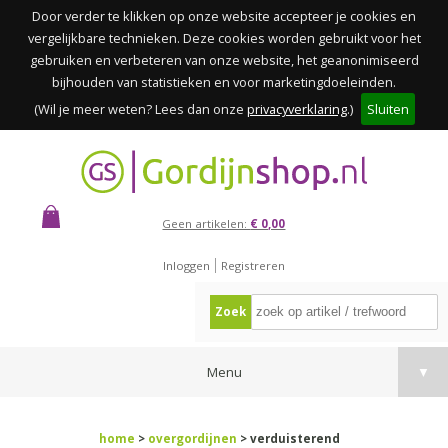
Door verder te klikken op onze website accepteer je cookies en
vergelijkbare technieken. Deze cookies worden gebruikt voor het
gebruiken en verbeteren van onze website, het geanonimiseerd
bijhouden van statistieken en voor marketingdoeleinden.
(Wil je meer weten? Lees dan onze
privacyverklaring
.)
Sluiten
Geen artikelen:
€ 0,00
Inloggen
Registreren
Zoek
Menu
▼
home
>
overgordijnen
> verduisterend