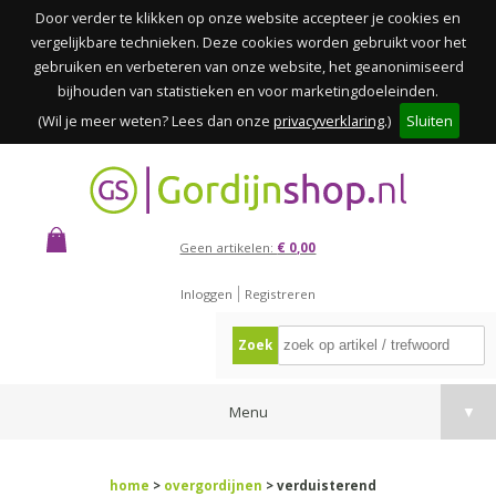
Door verder te klikken op onze website accepteer je cookies en
vergelijkbare technieken. Deze cookies worden gebruikt voor het
gebruiken en verbeteren van onze website, het geanonimiseerd
bijhouden van statistieken en voor marketingdoeleinden.
(Wil je meer weten? Lees dan onze
privacyverklaring
.)
Sluiten
Geen artikelen:
€ 0,00
Inloggen
Registreren
Zoek
Menu
▼
home
>
overgordijnen
> verduisterend