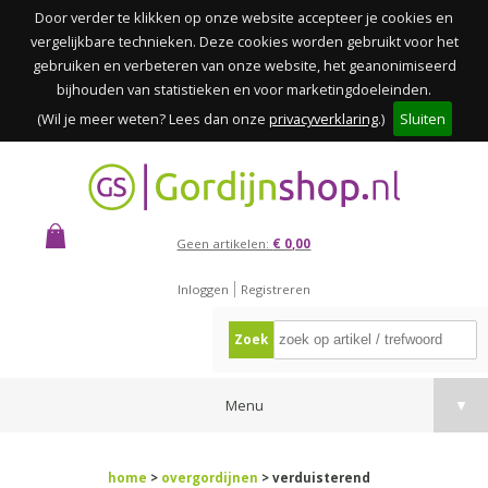
Door verder te klikken op onze website accepteer je cookies en
vergelijkbare technieken. Deze cookies worden gebruikt voor het
gebruiken en verbeteren van onze website, het geanonimiseerd
bijhouden van statistieken en voor marketingdoeleinden.
(Wil je meer weten? Lees dan onze
privacyverklaring
.)
Sluiten
Geen artikelen:
€ 0,00
Inloggen
Registreren
Zoek
Menu
▼
home
>
overgordijnen
> verduisterend