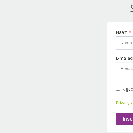
Naam
*
E-maila
Ik ge
Privacy v
Insc