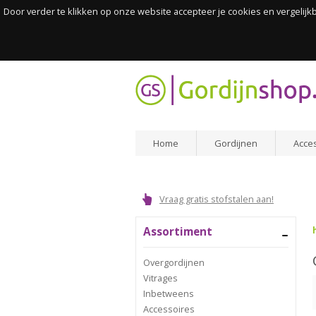
Door verder te klikken op onze website accepteer je cookies en vergelij
Home
Gordijnen
Acce
Vraag gratis stofstalen aan!
Assortiment
Overgordijnen
Vitrages
Inbetweens
Accessoires