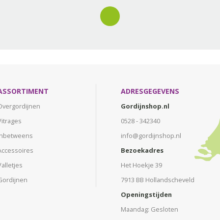
ASSORTIMENT
ADRESGEGEVENS
Overgordijnen
Gordijnshop.nl
Vitrages
0528 - 342340
Inbetweens
info@gordijnshop.nl
Accessoires
Bezoekadres
Valletjes
Het Hoekje 39
Gordijnen
7913 BB Hollandscheveld
Openingstijden
Maandag: Gesloten