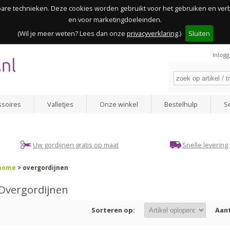
kbare technieken. Deze cookies worden gebruikt voor het gebruiken en ve
en voor marketingdoeleinden.
(Wil je meer weten? Lees dan onze
privacyverklaring
.)
Sluiten
Inlog
ssoires
Valletjes
Onze winkel
Bestelhulp
S
Uw gordijnen gratis op maat
Snelle levering
home
> overgordijnen
Overgordijnen
Sorteren op:
Aant