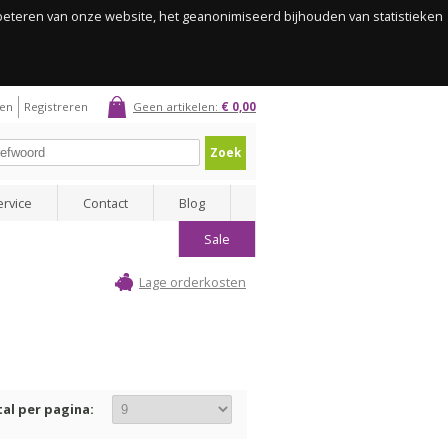
rbeteren van onze website, het geanonimiseerd bijhouden van statistieken
gen
Registreren
Geen artikelen:
€ 0,00
Zoek
ervice
Contact
Blog
Sale
Lage orderkosten
al per pagina: