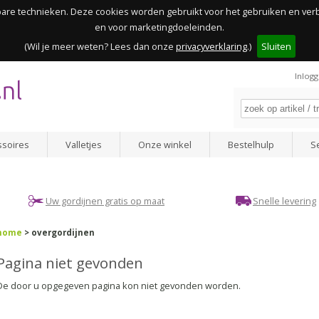
kbare technieken. Deze cookies worden gebruikt voor het gebruiken en ve
en voor marketingdoeleinden.
(Wil je meer weten? Lees dan onze
privacyverklaring
.)
Sluiten
Inlog
ssoires
Valletjes
Onze winkel
Bestelhulp
S
Uw gordijnen gratis op maat
Snelle levering
home
> overgordijnen
Pagina niet gevonden
De door u opgegeven pagina kon niet gevonden worden.