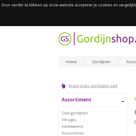
Door verder te klikken op onze website accepteer je cookies en vergelij
Home
Gordijnen
Acce
Vraag gratis stofstalen aan!
Assortiment
Overgordijnen
Vitrages
Inbetweens
Accessoires