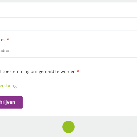
dres
*
ef toestemming om gemaild te worden
*
erklaring
hrijven