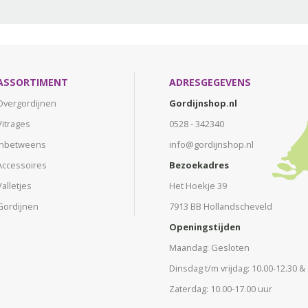
ASSORTIMENT
ADRESGEGEVENS
Overgordijnen
Gordijnshop.nl
Vitrages
0528 - 342340
Inbetweens
info@gordijnshop.nl
Accessoires
Bezoekadres
Valletjes
Het Hoekje 39
Gordijnen
7913 BB Hollandscheveld
Openingstijden
Maandag: Gesloten
Dinsdag t/m vrijdag: 10.00-12.30 &
Zaterdag: 10.00-17.00 uur