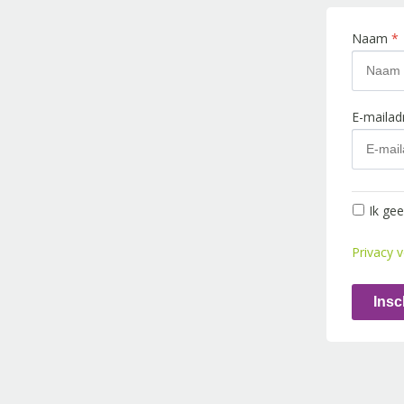
Naam
*
E-maila
Ik ge
Privacy v
Insc