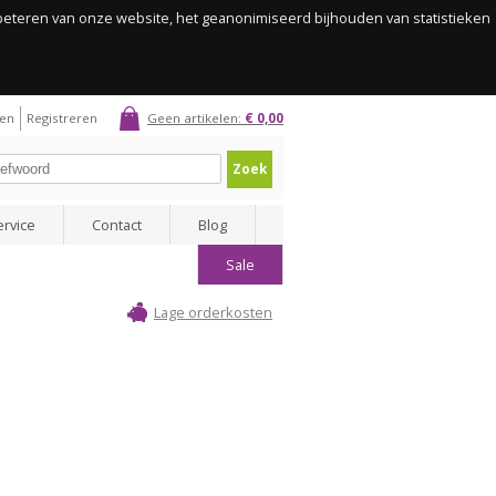
rbeteren van onze website, het geanonimiseerd bijhouden van statistieken
gen
Registreren
Geen artikelen:
€ 0,00
Zoek
ervice
Contact
Blog
Sale
Lage orderkosten