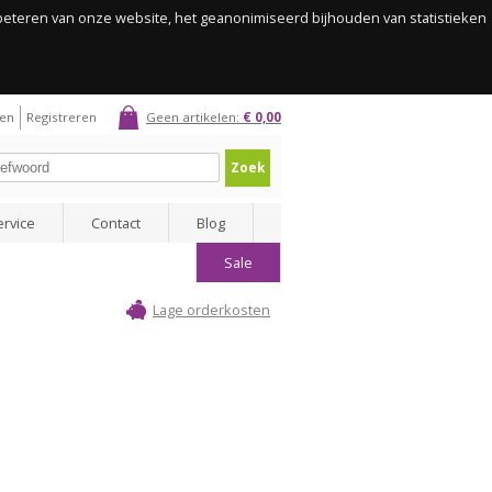
rbeteren van onze website, het geanonimiseerd bijhouden van statistieken
gen
Registreren
Geen artikelen:
€ 0,00
Zoek
ervice
Contact
Blog
Sale
Lage orderkosten