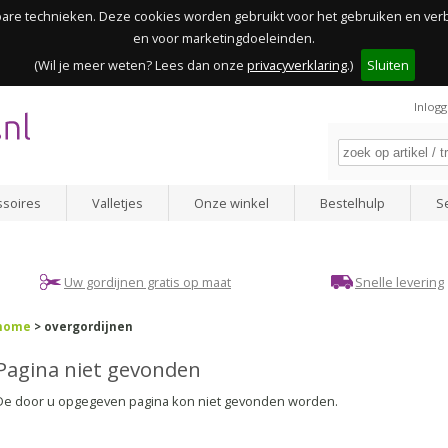
kbare technieken. Deze cookies worden gebruikt voor het gebruiken en ve
en voor marketingdoeleinden.
(Wil je meer weten? Lees dan onze
privacyverklaring
.)
Sluiten
Inlog
ssoires
Valletjes
Onze winkel
Bestelhulp
S
Uw gordijnen gratis op maat
Snelle levering
home
> overgordijnen
Pagina niet gevonden
De door u opgegeven pagina kon niet gevonden worden.