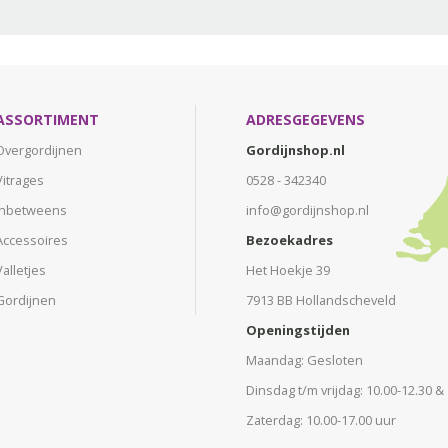
ASSORTIMENT
ADRESGEGEVENS
Overgordijnen
Gordijnshop.nl
Vitrages
0528 - 342340
Inbetweens
info@gordijnshop.nl
Accessoires
Bezoekadres
Valletjes
Het Hoekje 39
Gordijnen
7913 BB Hollandscheveld
Openingstijden
Maandag: Gesloten
Dinsdag t/m vrijdag: 10.00-12.30 &
Zaterdag: 10.00-17.00 uur