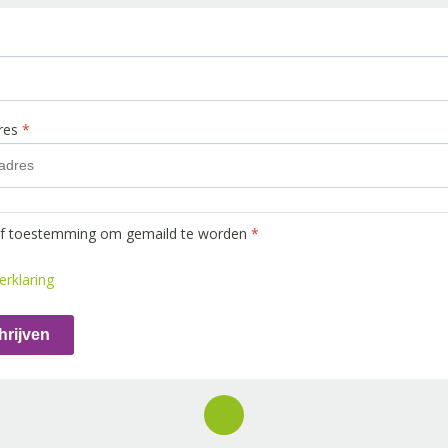
dres
*
ef toestemming om gemaild te worden
*
erklaring
hrijven