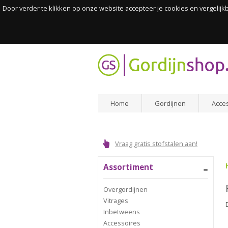
Door verder te klikken op onze website accepteer je cookies en vergelij
Home
Gordijnen
Acce
Vraag gratis stofstalen aan!
Assortiment
Overgordijnen
Vitrages
Inbetweens
Accessoires