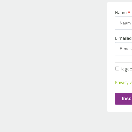
Naam
*
E-maila
Ik ge
Privacy v
Insc