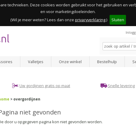
kbare technieken. Deze cookies worden gebruikt voor het gebruiken en ve
en voor marketingdoeleinden.
(Wil je meer weten? Lees dan onze
privacyverklaring
.)
Sluiten
Inlog
ssoires
Valletjes
Onze winkel
Bestelhulp
S
Uw gordijnen gratis op maat
Snelle levering
home
> overgordijnen
Pagina niet gevonden
De door u opgegeven pagina kon niet gevonden worden.