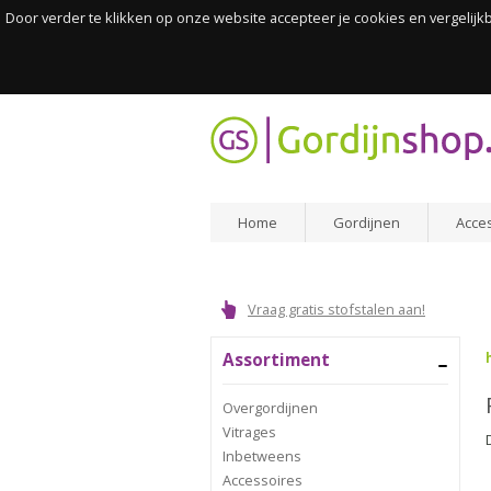
Door verder te klikken op onze website accepteer je cookies en vergelij
Home
Gordijnen
Acce
Vraag gratis stofstalen aan!
Assortiment
Overgordijnen
Vitrages
Inbetweens
Accessoires