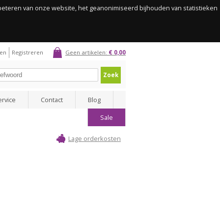
rbeteren van onze website, het geanonimiseerd bijhouden van statistieken
gen
Registreren
Geen artikelen:
€ 0,00
Zoek
ervice
Contact
Blog
Sale
Lage orderkosten