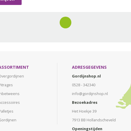
ASSORTIMENT
ADRESGEGEVENS
Overgordijnen
Gordijnshop.nl
Vitrages
0528 - 342340
Inbetweens
info@gordijnshop.nl
Accessoires
Bezoekadres
Valletjes
Het Hoekje 39
Gordijnen
7913 BB Hollandscheveld
Openingstijden