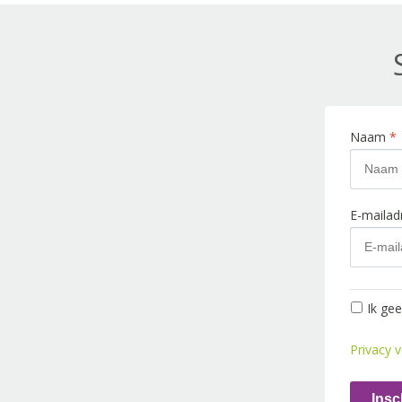
Naam
*
E-maila
Ik ge
Privacy v
Insc