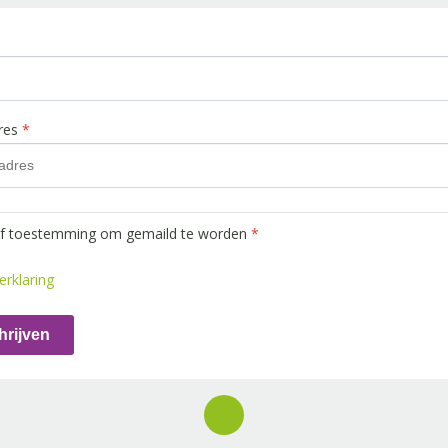
dres
*
ef toestemming om gemaild te worden
*
erklaring
hrijven