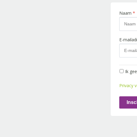
Naam
*
E-maila
Ik ge
Privacy v
Insc