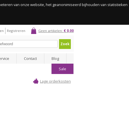
rbeteren van onze website, het geanonimiseerd bijhouden van statistieken
gen
Registreren
Geen artikelen:
€ 0,00
Zoek
ervice
Contact
Blog
Sale
Lage orderkosten