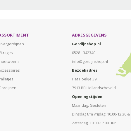
ASSORTIMENT
ADRESGEGEVENS
Overgordijnen
Gordijnshop.nl
Vitrages
0528 - 342340
Inbetweens
info@gordijnshop.nl
Accessoires
Bezoekadres
Valletjes
Het Hoekje 39
Gordijnen
7913 BB Hollandscheveld
Openingstijden
Maandag: Gesloten
Dinsdag t/m vrijdag: 10.00-12.30 &
Zaterdag: 10.00-17.00 uur