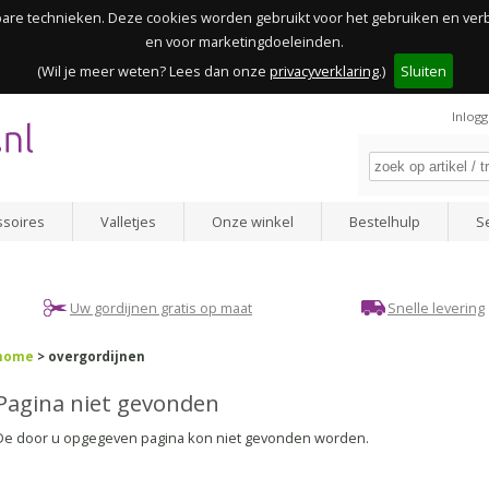
kbare technieken. Deze cookies worden gebruikt voor het gebruiken en ve
en voor marketingdoeleinden.
(Wil je meer weten? Lees dan onze
privacyverklaring
.)
Sluiten
Inlog
ssoires
Valletjes
Onze winkel
Bestelhulp
S
Uw gordijnen gratis op maat
Snelle levering
home
> overgordijnen
Pagina niet gevonden
De door u opgegeven pagina kon niet gevonden worden.