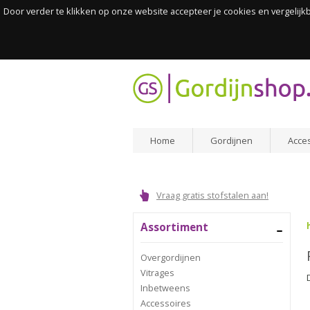
Door verder te klikken op onze website accepteer je cookies en vergelij
Home
Gordijnen
Acce
Vraag gratis stofstalen aan!
Assortiment
Overgordijnen
Vitrages
Inbetweens
Accessoires