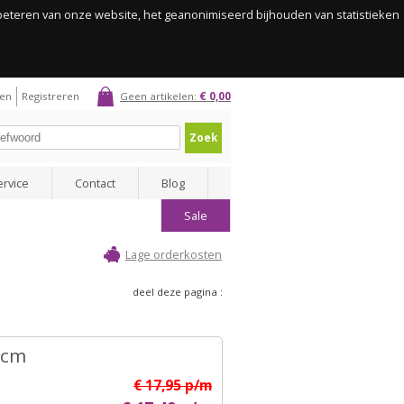
rbeteren van onze website, het geanonimiseerd bijhouden van statistieken
gen
Registreren
Geen artikelen:
€ 0,00
Zoek
ervice
Contact
Blog
Sale
Lage orderkosten
deel deze pagina :
0 cm
€ 17,95 p/m