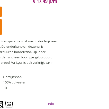
€ 17,49 p/m
r transparante stof waarin duidelijk een
s. De onderkant van deze val is
orduurde borderrand. Op ieder
orderrand een boompje geborduurd.
reed. Val Lyss is ook verkrijgbaar in
: Gordijnshop
: 100% polyester
: 1%
Info