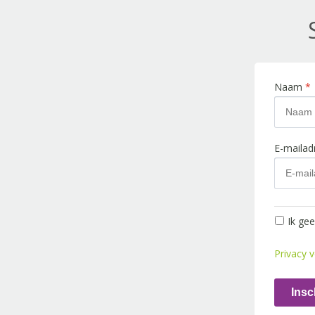
Naam
*
E-maila
Ik ge
Privacy v
Insc