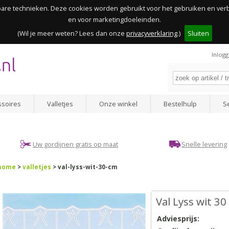
kbare technieken. Deze cookies worden gebruikt voor het gebruiken en ve
en voor marketingdoeleinden.
(Wil je meer weten? Lees dan onze
privacyverklaring
.)
Sluiten
Inlog
ssoires
Valletjes
Onze winkel
Bestelhulp
S
Uw gordijnen gratis op maat
Snelle levering
home
>
valletjes
> val-lyss-wit-30-cm
Val Lyss wit 3
Adviesprijs: