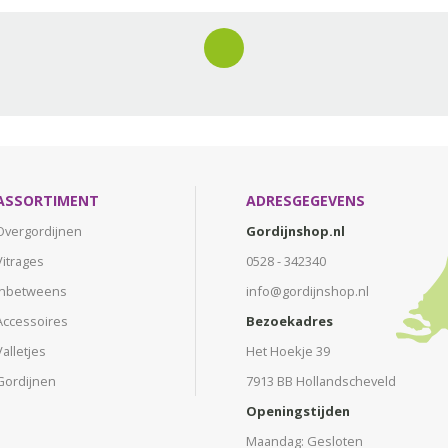
ASSORTIMENT
ADRESGEGEVENS
Overgordijnen
Gordijnshop.nl
Vitrages
0528 - 342340
Inbetweens
info@gordijnshop.nl
Accessoires
Bezoekadres
Valletjes
Het Hoekje 39
Gordijnen
7913 BB Hollandscheveld
Openingstijden
Maandag: Gesloten