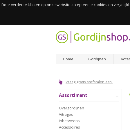
Door verder te klikken op onze website accepteer je cookies en vergelij
Home
Gordijnen
Acce
Vraag gratis stofstalen aan!
Assortiment
Overgordijnen
Vitrages
Inbetweens
Accessoires