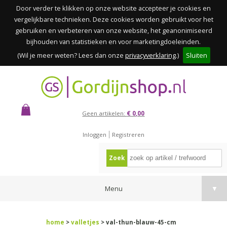
Door verder te klikken op onze website accepteer je cookies en
vergelijkbare technieken. Deze cookies worden gebruikt voor het
gebruiken en verbeteren van onze website, het geanonimiseerd
bijhouden van statistieken en voor marketingdoeleinden.
(Wil je meer weten? Lees dan onze
privacyverklaring
.)
Sluiten
Geen artikelen:
€ 0,00
Inloggen
Registreren
Zoek
Menu
▼
home
>
valletjes
> val-thun-blauw-45-cm