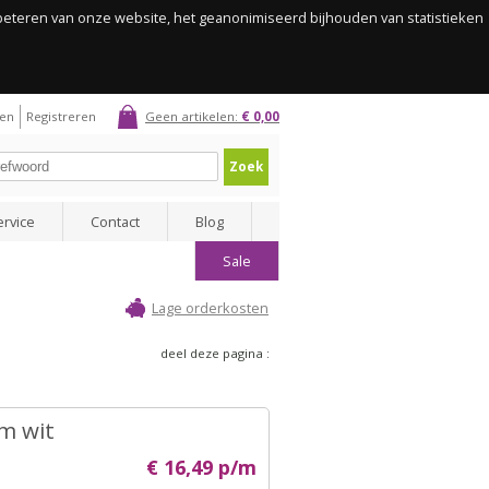
rbeteren van onze website, het geanonimiseerd bijhouden van statistieken
gen
Registreren
Geen artikelen:
€ 0,00
Zoek
ervice
Contact
Blog
Sale
Lage orderkosten
deel deze pagina :
m wit
€ 16,49 p/m