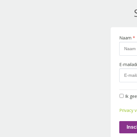
Naam
*
E-maila
Ik ge
Privacy v
Insc