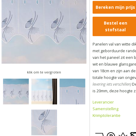
Bereken mijn prijs
Bestel een
stofstaal
Panelen val van witte di
met geborduurde randen
van het paneel zit een 
wit en blauwe glansga
van 18cm en zijn aan de
klik om te vergroten
totale hoogte van ong
levering iets verschillen)
D
is 20mm, deze hoogte zit
Leverancier
Samenstelling
Krimptolerantie