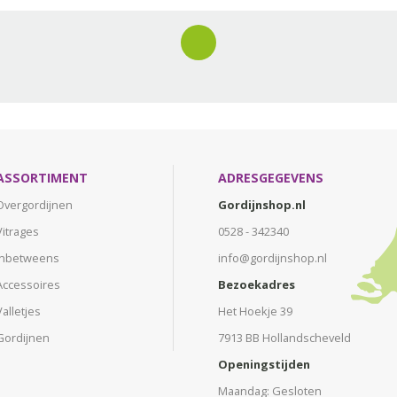
ASSORTIMENT
ADRESGEGEVENS
Overgordijnen
Gordijnshop.nl
Vitrages
0528 - 342340
Inbetweens
info@gordijnshop.nl
Accessoires
Bezoekadres
Valletjes
Het Hoekje 39
Gordijnen
7913 BB Hollandscheveld
Openingstijden
Maandag: Gesloten