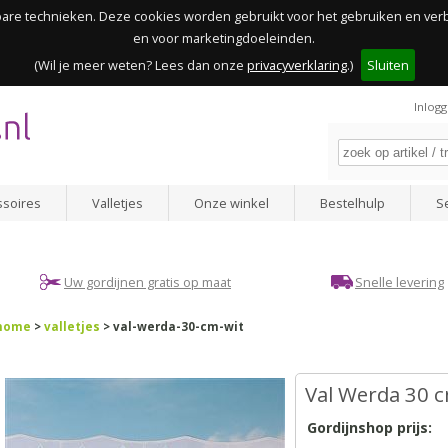
kbare technieken. Deze cookies worden gebruikt voor het gebruiken en ve
en voor marketingdoeleinden.
(Wil je meer weten? Lees dan onze
privacyverklaring
.)
Sluiten
Inlog
ssoires
Valletjes
Onze winkel
Bestelhulp
S
Uw gordijnen gratis op maat
Snelle levering
home
>
valletjes
> val-werda-30-cm-wit
Val Werda 30 c
Gordijnshop prijs: