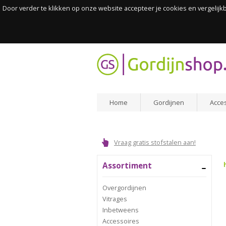
Door verder te klikken op onze website accepteer je cookies en vergelij
Home
Gordijnen
Acce
Vraag gratis stofstalen aan!
Assortiment
Overgordijnen
Vitrages
Inbetweens
Accessoires