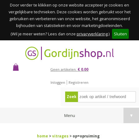
Door verder te klikken op onze website accepteer je cookies en
vergelijkbare technieken. Deze cookies worden gebruikt voor het
gebruiken en verbeteren van onze website, het geanonimiseerd
bijhouden van statistieken en voor marketingdoeleinden.
(Wil je meer weten? Lees dan onze
privacyverklaring
.)
Sluiten
Geen artikelen:
€ 0,00
Inloggen
Registreren
Zoek
Menu
▼
home
>
vitrages
> op=opruiming