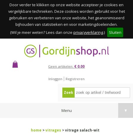
Door verder te klikken op onze website accepteer je cookies en
vergelijkbare technieken. Deze cookies worden gebruikt voor het
gebruiken en verbeteren van onze website, het geanonimiseerd
bijhouden van statistieken en voor marketingdoeleinden.
(Wil je meer weten? Lees dan onze
privacyverklaring
.)
Sluiten
Geen artikelen:
€ 0,00
Inloggen
Registreren
Zoek
Menu
▼
home
>
vitrages
> vitrage salach-wit