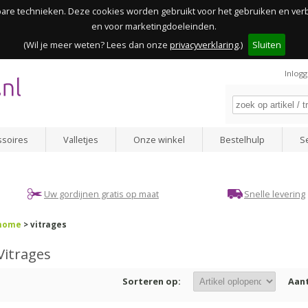
kbare technieken. Deze cookies worden gebruikt voor het gebruiken en ve
en voor marketingdoeleinden.
(Wil je meer weten? Lees dan onze
privacyverklaring
.)
Sluiten
Inlog
ssoires
Valletjes
Onze winkel
Bestelhulp
S
Uw gordijnen gratis op maat
Snelle levering
home
> vitrages
Vitrages
Sorteren op:
Aant