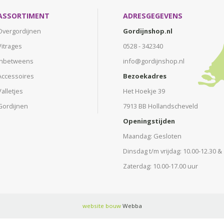
ASSORTIMENT
ADRESGEGEVENS
Overgordijnen
Gordijnshop.nl
Vitrages
0528 - 342340
Inbetweens
info@gordijnshop.nl
Accessoires
Bezoekadres
Valletjes
Het Hoekje 39
Gordijnen
7913 BB Hollandscheveld
Openingstijden
Maandag: Gesloten
Dinsdag t/m vrijdag: 10.00-12.30 &
Zaterdag: 10.00-17.00 uur
website bouw
Webba