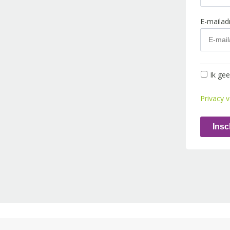
E-maila
Ik ge
Privacy v
Insc