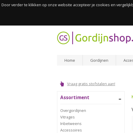
Door verder te klikken op onze website accepteer je cookies en vergelij
Home
Gordijnen
Acce
Vraag gratis stofstalen aan!
Assortiment
Overgordijnen
Vitrages
Inbetweens
Accessoires