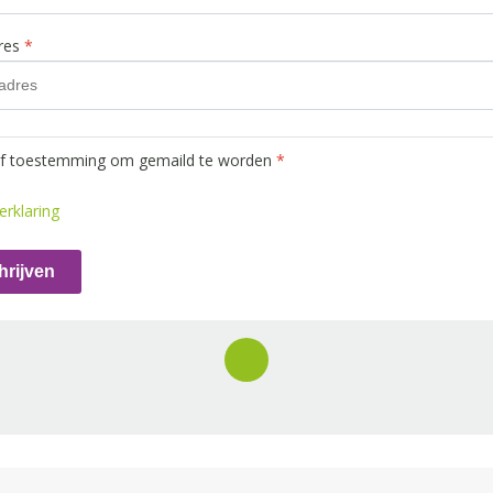
dres
*
ef toestemming om gemaild te worden
*
erklaring
hrijven