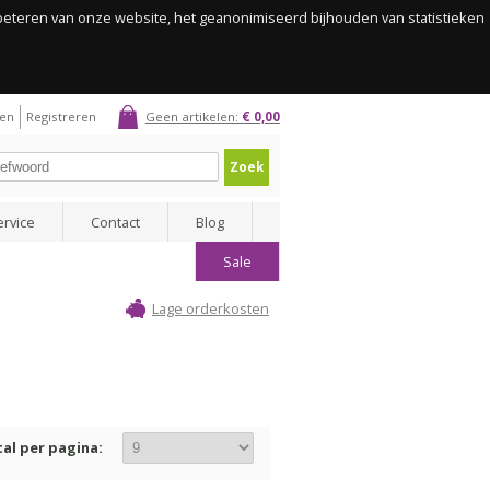
rbeteren van onze website, het geanonimiseerd bijhouden van statistieken
gen
Registreren
Geen artikelen:
€ 0,00
Zoek
ervice
Contact
Blog
Sale
Lage orderkosten
al per pagina: