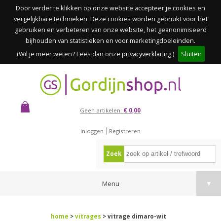
Door verder te klikken op onze website accepteer je cookies en
vergelijkbare technieken. Deze cookies worden gebruikt voor het
gebruiken en verbeteren van onze website, het geanonimiseerd
bijhouden van statistieken en voor marketingdoeleinden.
(Wil je meer weten? Lees dan onze
privacyverklaring
.)
Sluiten
Geen artikelen:
€ 0,00
Inloggen
Registreren
Zoek
Menu
▼
home
>
vitrages
> vitrage dimaro-wit