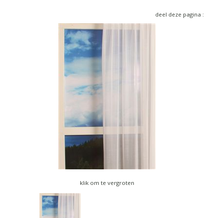
▼
deel deze pagina :
▼
klik om te vergroten