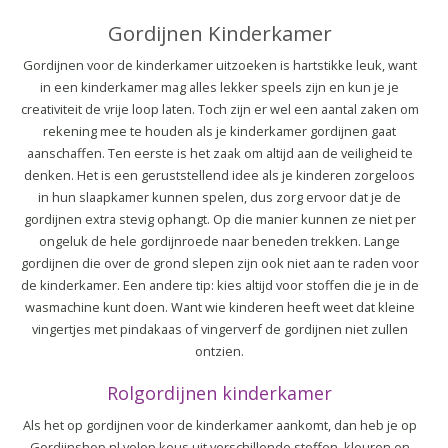
▼
Gordijnen Kinderkamer
▼
Gordijnen voor de kinderkamer uitzoeken is hartstikke leuk, want
in een kinderkamer mag alles lekker speels zijn en kun je je
creativiteit de vrije loop laten. Toch zijn er wel een aantal zaken om
rekening mee te houden als je kinderkamer gordijnen gaat
aanschaffen. Ten eerste is het zaak om altijd aan de veiligheid te
denken. Het is een geruststellend idee als je kinderen zorgeloos
in hun slaapkamer kunnen spelen, dus zorg ervoor dat je de
gordijnen extra stevig ophangt. Op die manier kunnen ze niet per
ongeluk de hele gordijnroede naar beneden trekken. Lange
gordijnen die over de grond slepen zijn ook niet aan te raden voor
de kinderkamer. Een andere tip: kies altijd voor stoffen die je in de
wasmachine kunt doen. Want wie kinderen heeft weet dat kleine
vingertjes met pindakaas of vingerverf de gordijnen niet zullen
ontzien.
Rolgordijnen kinderkamer
Als het op gordijnen voor de kinderkamer aankomt, dan heb je op
Gordijnshop.nl volop keus uit verschillende stoffen, kleuren en