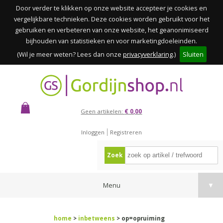
Door verder te klikken op onze website accepteer je cookies en
vergelijkbare technieken. Deze cookies worden gebruikt voor het
gebruiken en verbeteren van onze website, het geanonimiseerd
bijhouden van statistieken en voor marketingdoeleinden.
(Wil je meer weten? Lees dan onze
privacyverklaring
.)
Sluiten
Geen artikelen:
€ 0,00
Inloggen
Registreren
Zoek
Menu
▼
home
>
inbetweens
> op=opruiming