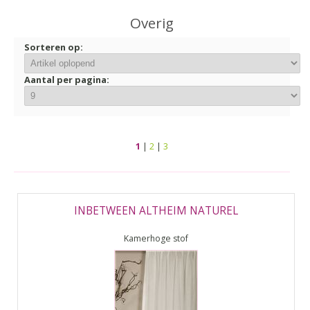
▼
Overig
▼
Sorteren op:
Aantal per pagina:
1
|
2
|
3
INBETWEEN ALTHEIM NATUREL
Kamerhoge stof