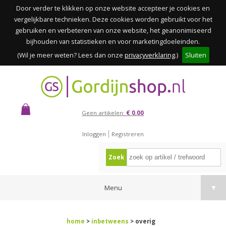
Door verder te klikken op onze website accepteer je cookies en
vergelijkbare technieken. Deze cookies worden gebruikt voor het
gebruiken en verbeteren van onze website, het geanonimiseerd
bijhouden van statistieken en voor marketingdoeleinden.
(Wil je meer weten? Lees dan onze
privacyverklaring
.)
Sluiten
Geen artikelen:
€ 0,00
Inloggen
Registreren
Zoek
Menu
▼
home
>
inbetweens
> overig