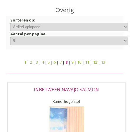
▼
Overig
▼
Sorteren op:
Aantal per pagina:
1
|
2
|
3
|
4
|
5
|
6
|
7
|
8
|
9
|
10
|
11
|
12
|
13
INBETWEEN NAVAJO SALMON
Kamerhoge stof