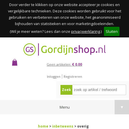
Door verder te klikken op onze website accepteer je cookies en
vergelijkbare technieken. Deze cookies worden gebruikt voor het
gebruiken en verbeteren van onze website, het geanonimiseerd
bijhouden van statistieken en voor marketingdoeleinden.
(Wil je meer weten? Lees dan onze
privacyverklaring
.)
Sluiten
Geen artikelen:
€ 0,00
Inloggen
Registreren
Zoek
Menu
▼
home
>
inbetweens
> overig