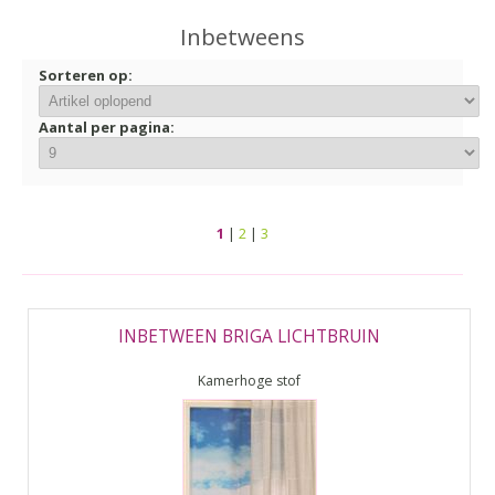
▼
Inbetweens
▼
Sorteren op:
Aantal per pagina:
1
|
2
|
3
INBETWEEN BRIGA LICHTBRUIN
Kamerhoge stof