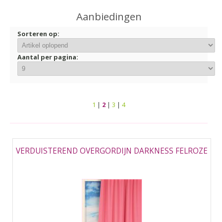
▼
Aanbiedingen
▼
Sorteren op:
Aantal per pagina:
1
|
2
|
3
|
4
VERDUISTEREND OVERGORDIJN DARKNESS FELROZE