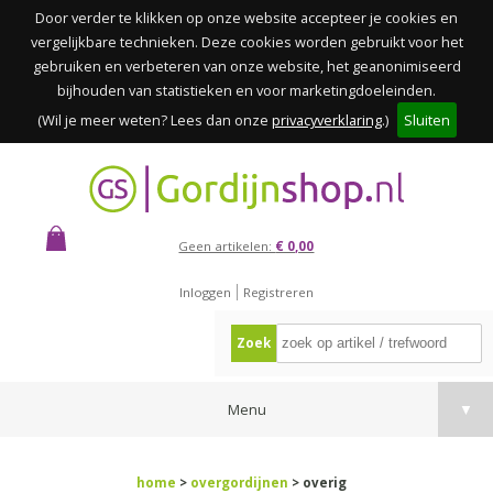
Door verder te klikken op onze website accepteer je cookies en
vergelijkbare technieken. Deze cookies worden gebruikt voor het
gebruiken en verbeteren van onze website, het geanonimiseerd
bijhouden van statistieken en voor marketingdoeleinden.
(Wil je meer weten? Lees dan onze
privacyverklaring
.)
Sluiten
Geen artikelen:
€ 0,00
Inloggen
Registreren
Zoek
Menu
▼
home
>
overgordijnen
> overig