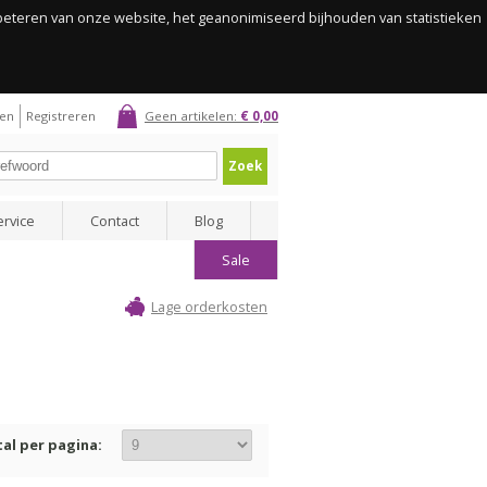
rbeteren van onze website, het geanonimiseerd bijhouden van statistieken
gen
Registreren
Geen artikelen:
€ 0,00
Zoek
ervice
Contact
Blog
Sale
Lage orderkosten
al per pagina: