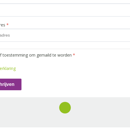
dres
*
ef toestemming om gemaild te worden
*
erklaring
hrijven