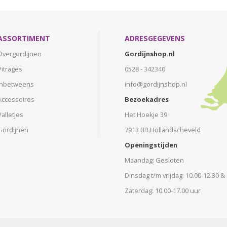
ASSORTIMENT
ADRESGEGEVENS
Overgordijnen
Gordijnshop.nl
Vitrages
0528 - 342340
Inbetweens
info@gordijnshop.nl
Accessoires
Bezoekadres
Valletjes
Het Hoekje 39
Gordijnen
7913 BB Hollandscheveld
Openingstijden
Maandag: Gesloten
Dinsdag t/m vrijdag: 10.00-12.30 &
Zaterdag: 10.00-17.00 uur