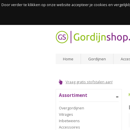
Door verder te klikken op onze website accepteer je cookies en vergelij
Home
Gordijnen
Acce
Vraag gratis stofstalen aan!
Assortiment
Overgordijnen
Vitrages
Inbetweens
Accessoires