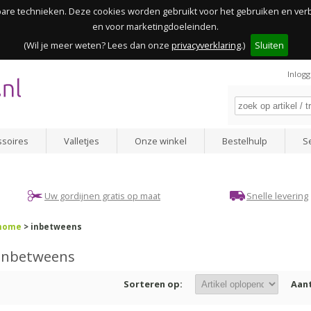
kbare technieken. Deze cookies worden gebruikt voor het gebruiken en ve
en voor marketingdoeleinden.
(Wil je meer weten? Lees dan onze
privacyverklaring
.)
Sluiten
Inlog
ssoires
Valletjes
Onze winkel
Bestelhulp
S
Uw gordijnen gratis op maat
Snelle levering
home
> inbetweens
Inbetweens
Sorteren op:
Aant