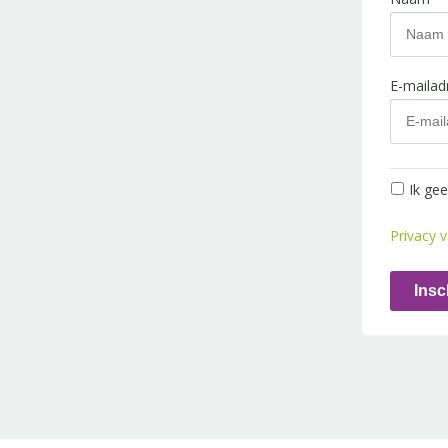
E-maila
Ik ge
Privacy v
Insc